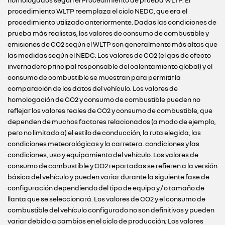
homologados según el Procedimiento de prueba WLTP. El
procedimiento WLTP reemplaza el ciclo NEDC, que era el
procedimiento utilizado anteriormente. Dadas las condiciones de
prueba más realistas, los valores de consumo de combustible y
emisiones de CO2 según el WLTP son generalmente más altas que
las medidas según el NEDC. Los valores de CO2 (el gas de efecto
invernadero principal responsable del calentamiento global) y el
consumo de combustible se muestran para permitir la
comparación de los datos del vehículo. Los valores de
homologación de CO2 y consumo de combustible pueden no
reflejar los valores reales de CO2 y consumo de combustible, que
dependen de muchos factores relacionados (a modo de ejemplo,
pero no limitado a) el estilo de conducción, la ruta elegida, las
condiciones meteorológicas y la carretera. condiciones y las
condiciones, uso y equipamiento del vehículo. Los valores de
consumo de combustible y CO2 reportadas se refieren a la versión
básica del vehículo y pueden variar durante la siguiente fase de
configuración dependiendo del tipo de equipo y / o tamaño de
llanta que se seleccionará. Los valores de CO2 y el consumo de
combustible del vehículo configurado no son definitivos y pueden
variar debido a cambios en el ciclo de producción; Los valores