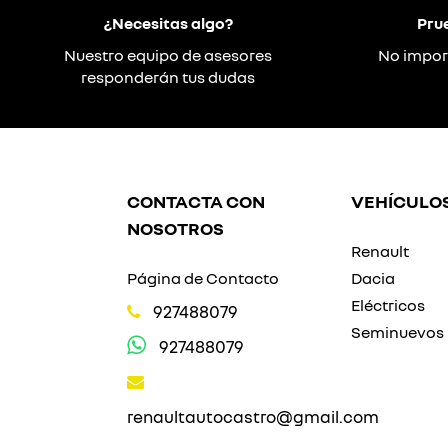
¿Necesitas algo?
Pru
Nuestro equipo de asesores
No impor
responderán tus dudas
CONTACTA CON
VEHÍCULO
NOSOTROS
Renault
Página de Contacto
Dacia
Eléctricos
927488079
Seminuevos
927488079
renaultautocastro@gmail.com