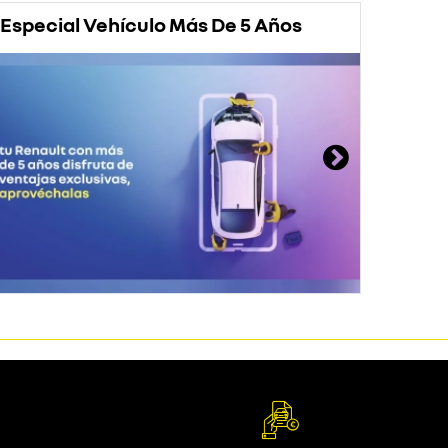
Especial Vehículo Más De 5 Años
Prom
Rena