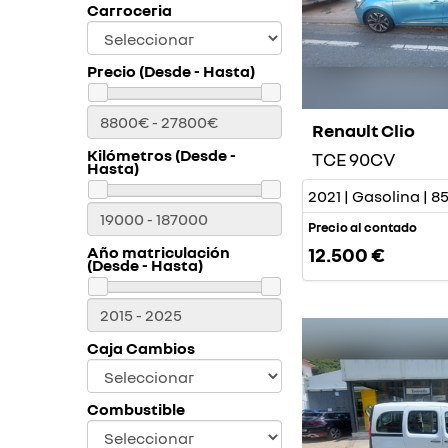
Carroceria
Precio (Desde - Hasta)
Renault Clio
Kilómetros (Desde -
TCE 90CV
Hasta)
2021 | Gasolina | 
Precio al contado
Año matriculación
12.500 €
(Desde - Hasta)
Caja Cambios
Combustible