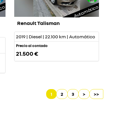
ico
Automático
Renault Talisman
2019 | Diesel | 22.100 km | Automático
Precio al contado
21.500 €
1
2
3
>
>>