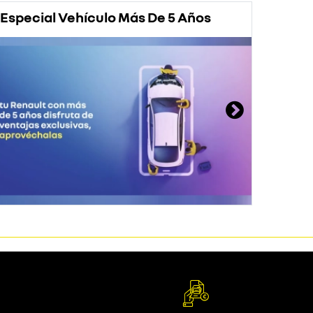
Especial Vehículo Más De 5 Años
Prom
Rena