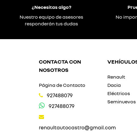
¿Necesitas algo?
Pru
Nuestro equipo de asesores
No impor
responderán tus dudas
CONTACTA CON
VEHÍCULO
NOSOTROS
Renault
Página de Contacto
Dacia
Eléctricos
927488079
Seminuevos
927488079
renaultautocastro@gmail.com