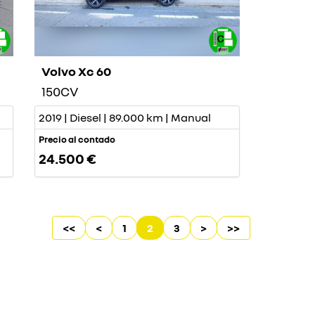
Volvo Xc 60
150CV
2019 | Diesel | 89.000 km | Manual
Precio al contado
24.500 €
<<
<
1
2
3
>
>>