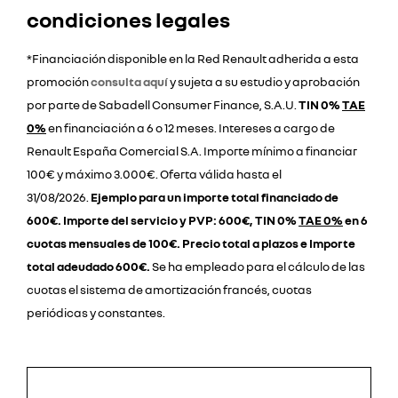
condiciones legales
*Financiación disponible en la Red Renault adherida a esta
promoción
consulta aquí
y sujeta a su estudio y aprobación
por parte de Sabadell Consumer Finance, S.A.U.
TIN 0%
TAE
0%
en financiación a 6 o 12 meses. Intereses a cargo de
Renault España Comercial S.A. Importe mínimo a financiar
100€ y máximo 3.000€. Oferta válida hasta el
31/08/2026.
Ejemplo para un importe total financiado de
600€. Importe del servicio y PVP: 600€, TIN 0%
TAE 0%
en 6
cuotas mensuales de 100€. Precio total a plazos e Importe
total adeudado 600€.
Se ha empleado para el cálculo de las
cuotas el sistema de amortización francés, cuotas
periódicas y constantes.