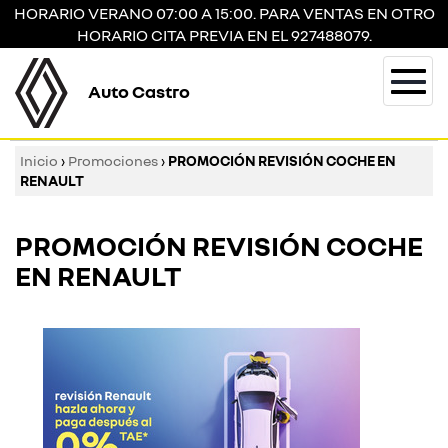
HORARIO VERANO 07:00 A 15:00. PARA VENTAS EN OTRO
HORARIO CITA PREVIA EN EL 927488079.
Auto Castro
Togg
navi
Inicio
›
Promociones
›
PROMOCIÓN REVISIÓN COCHE EN
RENAULT
PROMOCIÓN REVISIÓN COCHE
EN RENAULT