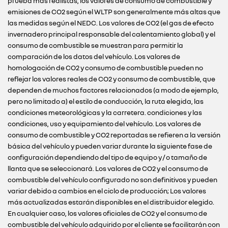
prueba más realistas, los valores de consumo de combustible y
emisiones de CO2 según el WLTP son generalmente más altas que
las medidas según el NEDC. Los valores de CO2 (el gas de efecto
invernadero principal responsable del calentamiento global) y el
consumo de combustible se muestran para permitir la
comparación de los datos del vehículo. Los valores de
homologación de CO2 y consumo de combustible pueden no
reflejar los valores reales de CO2 y consumo de combustible, que
dependen de muchos factores relacionados (a modo de ejemplo,
pero no limitado a) el estilo de conducción, la ruta elegida, las
condiciones meteorológicas y la carretera. condiciones y las
condiciones, uso y equipamiento del vehículo. Los valores de
consumo de combustible y CO2 reportadas se refieren a la versión
básica del vehículo y pueden variar durante la siguiente fase de
configuración dependiendo del tipo de equipo y / o tamaño de
llanta que se seleccionará. Los valores de CO2 y el consumo de
combustible del vehículo configurado no son definitivos y pueden
variar debido a cambios en el ciclo de producción; Los valores
más actualizadas estarán disponibles en el distribuidor elegido.
En cualquier caso, los valores oficiales de CO2 y el consumo de
combustible del vehículo adquirido por el cliente se facilitarán con