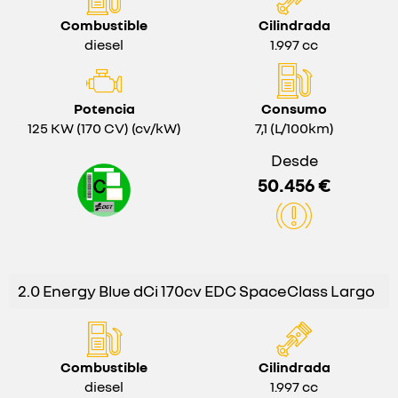
Combustible
Cilindrada
diesel
1.997 cc
Potencia
Consumo
125 KW (170 CV) (cv/kW)
7,1 (L/100km)
Desde
50.456 €
2.0 Energy Blue dCi 170cv EDC SpaceClass Largo
Combustible
Cilindrada
diesel
1.997 cc