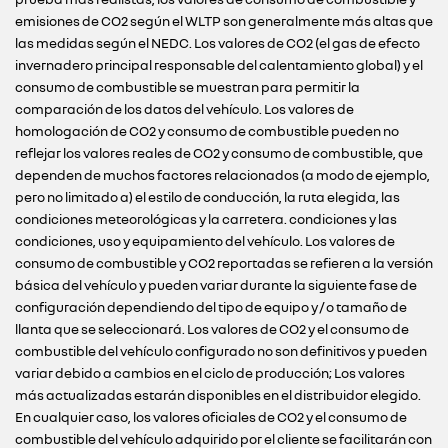
emisiones de CO2 según el WLTP son generalmente más altas que
las medidas según el NEDC. Los valores de CO2 (el gas de efecto
invernadero principal responsable del calentamiento global) y el
consumo de combustible se muestran para permitir la
comparación de los datos del vehículo. Los valores de
homologación de CO2 y consumo de combustible pueden no
reflejar los valores reales de CO2 y consumo de combustible, que
dependen de muchos factores relacionados (a modo de ejemplo,
pero no limitado a) el estilo de conducción, la ruta elegida, las
condiciones meteorológicas y la carretera. condiciones y las
condiciones, uso y equipamiento del vehículo. Los valores de
consumo de combustible y CO2 reportadas se refieren a la versión
básica del vehículo y pueden variar durante la siguiente fase de
configuración dependiendo del tipo de equipo y / o tamaño de
llanta que se seleccionará. Los valores de CO2 y el consumo de
combustible del vehículo configurado no son definitivos y pueden
variar debido a cambios en el ciclo de producción; Los valores
más actualizadas estarán disponibles en el distribuidor elegido.
En cualquier caso, los valores oficiales de CO2 y el consumo de
combustible del vehículo adquirido por el cliente se facilitarán con