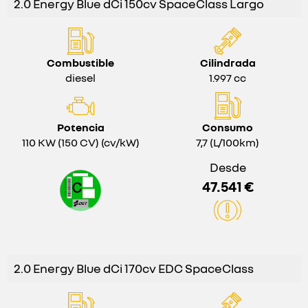
2.0 Energy Blue dCi 150cv SpaceClass Largo
Combustible
Cilindrada
diesel
1.997 cc
Potencia
Consumo
110 KW (150 CV) (cv/kW)
7,7 (L/100km)
Desde
47.541 €
2.0 Energy Blue dCi 170cv EDC SpaceClass