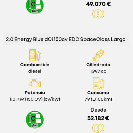
49.070 €
2.0 Energy Blue dCi 150cv EDC SpaceClass Largo
Combustible
Cilindrada
diesel
1.997 cc
Potencia
Consumo
110 KW (150 CV) (cv/kW)
7,9 (L/100km)
Desde
52.182 €