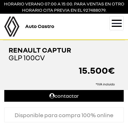
HORARIO VERANO 07:00 A 15:00. PARA VENTAS EN OTRO
HORARIO CITA PREVIA EN EL 927488079.
Auto Castro
Togg
navi
RENAULT CAPTUR
GLP 100CV
15.500€
*IVA incluido
contactar
Disponible para compra 100% online